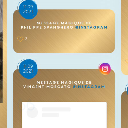
11.09
2021
Message magique de
Philippe Spanghero
@Instagram
2
11.09
2021
Message magique de
Vincent Moscato
@Instagram