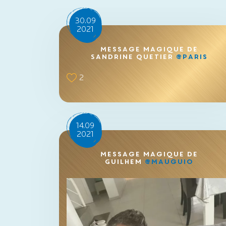
30.09
2021
Message magique de
Sandrine Quetier
@Paris
2
14.09
2021
Message magique de
Guilhem
@Mauguio