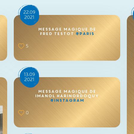
22.09
2021
Message magique de
Fred Testot
@Paris
5
13.09
2021
Message magique de
Imanol Harinordoquy
@Instagram
0