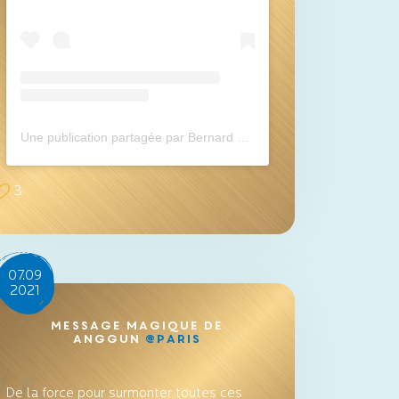
Une publication partagée par Bernard Montiel (@bernardmontiel)
3
07.09
2021
Message magique de
Anggun
@Paris
De la force pour surmonter toutes ces