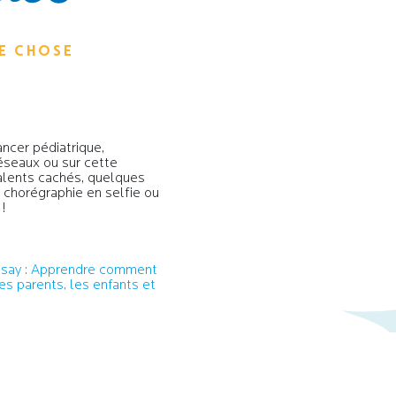
E CHOSE
?
ncer pédiatrique,
éseaux ou sur cette
alents cachés, quelques
e chorégraphie en selfie ou
 !
Posay : Apprendre comment
les parents, les enfants et