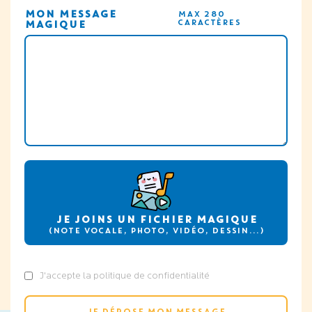
MERCI, VOTRE MESSAGE
MON MESSAGE
MAX 280
CARACTÈRES
MAGIQUE
EST ENVOYÉ
Il sera publié sous 24h après modération des équipes.
JE DÉCOUVRE LE MUR DE MESSAGES
JE JOINS UN FICHIER MAGIQUE
(NOTE VOCALE, PHOTO, VIDÉO, DESSIN…)
J'accepte la politique de confidentialité